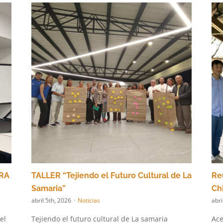
TRA
TALLER “Tejiendo el Futuro Cultural de La
Re
Samaria”
Ch
abril 5th, 2026
·
Noticias
abri
el
Tejiendo el futuro cultural de La samaria
Ace