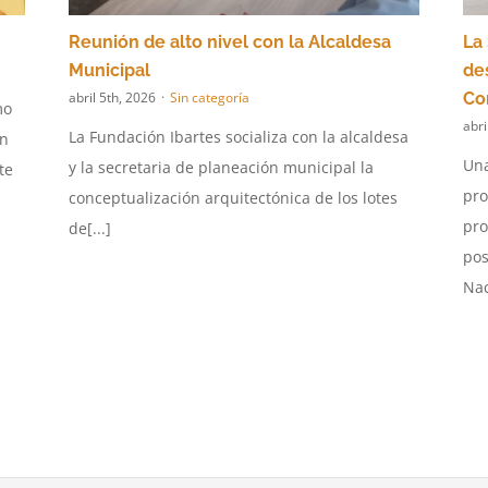
Reunión de alto nivel con la Alcaldesa
La
Municipal
des
abril 5th, 2026
·
Sin categoría
Co
mo
abri
La Fundación Ibartes socializa con la alcaldesa
on
Una
y la secretaria de planeación municipal la
te
pro
conceptualización arquitectónica de los lotes
pro
de[...]
pos
Nac